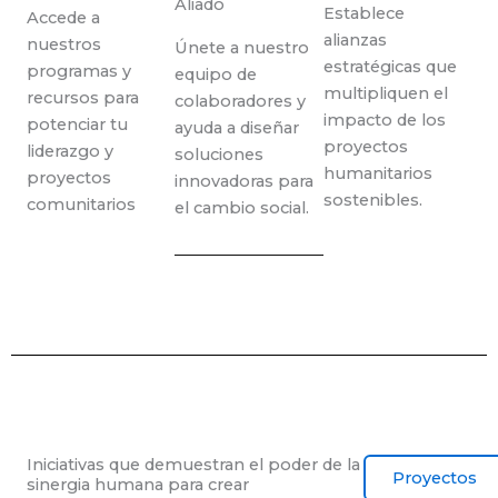
Aliado
Establece
Accede a
alianzas
nuestros
Únete a nuestro
estratégicas que
programas y
equipo de
multipliquen el
recursos para
colaboradores y
impacto de los
potenciar tu
ayuda a diseñar
proyectos
liderazgo y
soluciones
humanitarios
proyectos
innovadoras para
sostenibles.
comunitarios
el cambio social.
Iniciativas que demuestran el poder de la
Proyectos
sinergia humana para crear